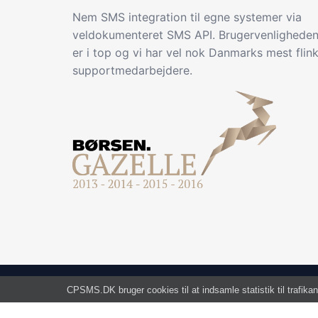
Nem SMS integration til egne systemer via
veldokumenteret SMS API. Brugervenlighede
er i top og vi har vel nok Danmarks mest flin
supportmedarbejdere.
CPSMS.DK bruger cookies til at indsamle statistik til trafikan