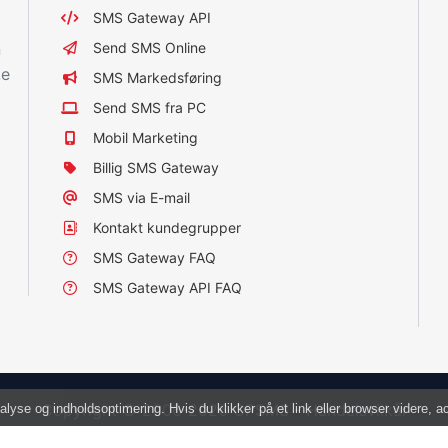
SMS Gateway API
n
Send SMS Online
ke
SMS Markedsføring
Send SMS fra PC
Mobil Marketing
Billig SMS Gateway
SMS via E-mail
Kontakt kundegrupper
SMS Gateway FAQ
SMS Gateway API FAQ
Copyright © 2006-2026 CPSMS -
Handelsvilkår
alyse og indholdsoptimering. Hvis du klikker på et link eller browser videre, 