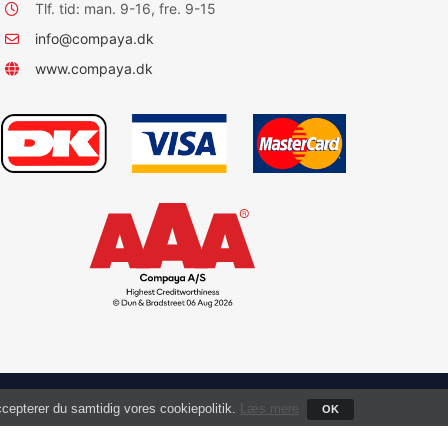
Tlf. tid: man. 9-16, fre. 9-15
info@compaya.dk
www.compaya.dk
accepterer du samtidig vores cookiepolitik.
Læs mere
OK