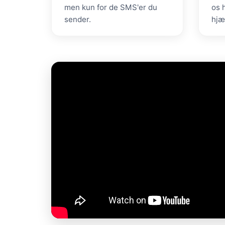
men kun for de SMS'er du
os 
sender.
hjæ