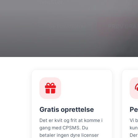
minutter.
Se Priser
PRØV GRATIS 
Se Funktioner
PRØV GRA
Gratis oprettelse
Pe
Det er kvit og frit at komme i
Vi 
gang med CPSMS. Du
kun
betaler ingen dyre licenser
Der